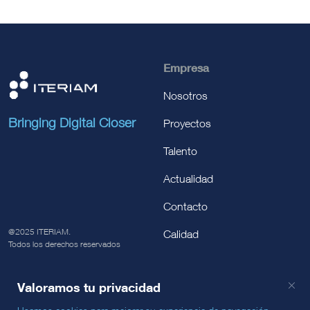
Empresa
Nosotros
Bringing Digital Closer
Proyectos
Talento
Actualidad
Contacto
@2025 ITERIAM.
Calidad
Todos los derechos reservados
Valoramos tu privacidad
Servicios
Legal