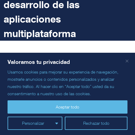
desarrollo de las
aplicaciones
multiplataforma
Valoramos tu privacidad
Usamos cookies para mejorar su experiencia de navegación,
Sabemos que el desarrollo de aplicaciones multiplataforma es
mostrarle anuncios o contenidos personalizados y analizar
cada vez más importante en la transformación digital
nuestro tráfico. Al hacer clic en “Aceptar todo” usted da su
empresarial. En ITERIAM somos conscientes de la necesidad
consentimiento a nuestro uso de las cookies.
cada vez mayor de las compañías para optimizar recursos,
reducir costes y ofrecer experiencias unificadas en sistemas
Aceptar todo
multiplataformas. La demanda de soluciones más eficientes
es la constante en un mercado de evolución constante
Personalizar
Rechazar todo
La IA, motor de la evolución para el