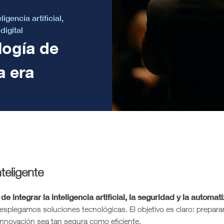
eligencia artificial
,
digital
logía de
a era
teligente
e integrar la inteligencia artificial, la seguridad y la automat
legamos soluciones tecnológicas. El objetivo es claro: preparar 
innovación sea tan segura como eficiente.