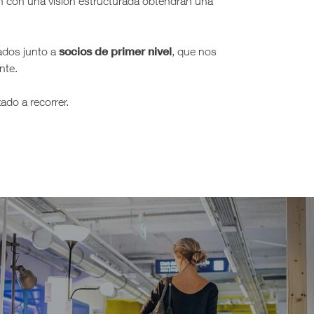
ten con una visión estructurada obtendrán una
socios de primer nivel
lados junto a
, que nos
nte.
do a recorrer.