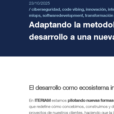
23/10/2025
/
ciberseguridad
,
code vibing
,
innovación
,
int
mlops
,
softwaredevelopment
,
transformación 
Adaptando la metodo
desarrollo a una nuev
El desarrollo como ecosistema in
ITERIAM
pilotando nuevas formas d
En
estamos
que redefine cómo concebimos, construimos y desp
proyectos de nuestros clientes, haciendo que la 