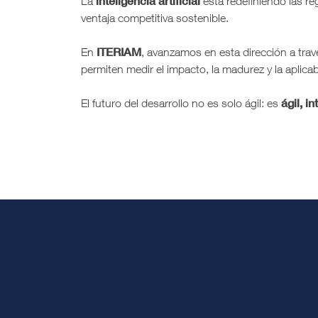
inteligencia artificial
La
está redefiniendo las re
ventaja competitiva sostenible.
ITERIAM
En
, avanzamos en esta dirección a tra
permiten medir el impacto, la madurez y la aplicab
ágil, i
El futuro del desarrollo no es solo ágil: es