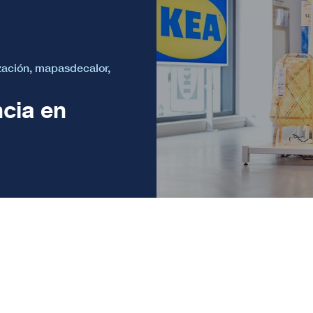
zación
,
mapasdecalor
,
cia en