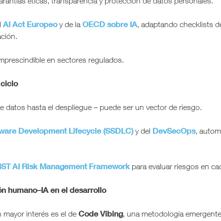
antías éticas, transparencia y protección de datos personales.
AI Act Europeo
OECD sobre IA
l
y de la
, adaptando checklists 
ación.
imprescindible en sectores regulados.
 ciclo
 datos hasta el despliegue – puede ser un vector de riesgo.
ware Development Lifecycle (SSDLC)
DevSecOps
y del
, autom
IST AI Risk Management Framework
para evaluar riesgos en cad
ón humano–IA en el desarrollo
Code Vibing
mayor interés es el de
, una metodología emergente